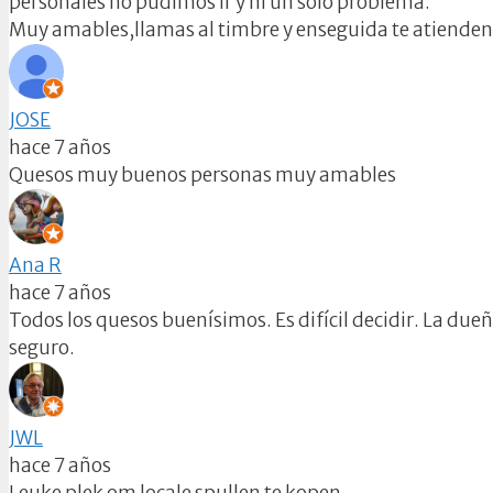
personales no pudimos ir y ni un solo problema.
Muy amables,llamas al timbre y enseguida te atienden
JOSE
hace 7 años
Quesos muy buenos personas muy amables
Ana R
hace 7 años
Todos los quesos buenísimos. Es difícil decidir. La due
seguro.
JWL
hace 7 años
Leuke plek om locale spullen te kopen