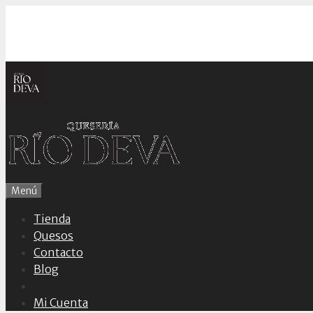
Saltar
al
contenido
Menú
Tienda
Quesos
Contacto
Blog
Mi Cuenta