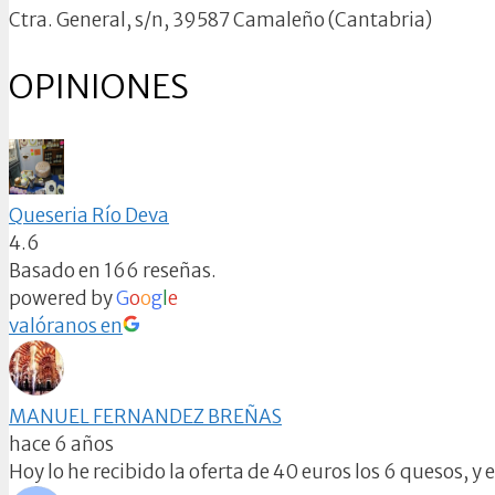
Ctra. General, s/n, 39587 Camaleño (Cantabria)
OPINIONES
Queseria Río Deva
4.6
Basado en 166 reseñas.
powered by
G
o
o
g
l
e
valóranos en
MANUEL FERNANDEZ BREÑAS
hace 6 años
Hoy lo he recibido la oferta de 40 euros los 6 quesos, 