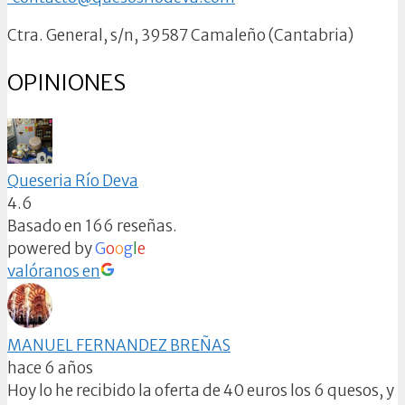
Ctra. General, s/n, 39587 Camaleño (Cantabria)
OPINIONES
Queseria Río Deva
4.6
Basado en 166 reseñas.
powered by
G
o
o
g
l
e
valóranos en
MANUEL FERNANDEZ BREÑAS
hace 6 años
Hoy lo he recibido la oferta de 40 euros los 6 quesos, y