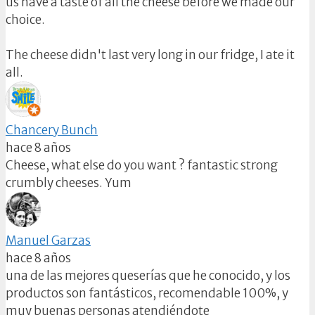
us have a taste of all the cheese before we made our
choice.
The cheese didn't last very long in our fridge, I ate it
all.
Chancery Bunch
hace 8 años
Cheese, what else do you want ? fantastic strong
crumbly cheeses. Yum
Manuel Garzas
hace 8 años
una de las mejores queserías que he conocido, y los
productos son fantásticos, recomendable 100%, y
muy buenas personas atendiéndote