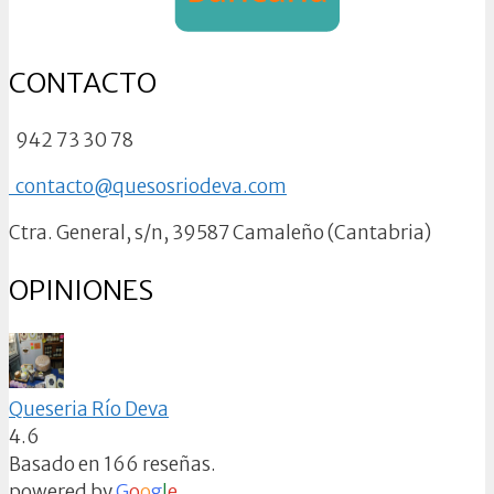
CONTACTO
942 73 30 78
contacto@quesosriodeva.com
Ctra. General, s/n, 39587 Camaleño (Cantabria)
OPINIONES
Queseria Río Deva
4.6
Basado en 166 reseñas.
powered by
G
o
o
g
l
e