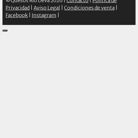
©Quesos Río Deva 2026 |
Contacto
|
Política de
Privacidad
|
Aviso Legal
|
Condiciones de venta
|
Facebook
|
Instagram
|
Close