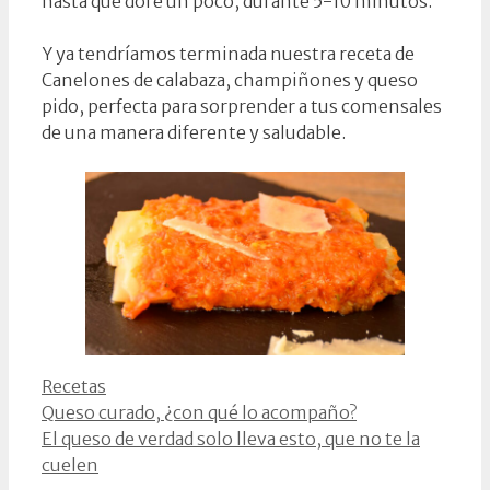
hasta que dore un poco, durante 5-10 minutos.
Y ya tendríamos terminada nuestra receta de
Canelones de calabaza, champiñones y queso
pido, perfecta para sorprender a tus comensales
de una manera diferente y saludable.
Categorías
Recetas
Queso curado, ¿con qué lo acompaño?
El queso de verdad solo lleva esto, que no te la
cuelen