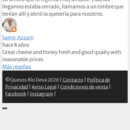
llegamos estaba cerrado, llamamos a un timbre que
tenían allí y abrió la quesería para nosotros.
Samir Azzam
hace 8 años
Great cheese and honey fresh and good qualty with
reasonable prices.
Más reseñas
©Quesos Río Deva 2026 |
Contacto
|
Política de
Privacidad
|
Aviso Legal
|
Condiciones de venta
|
Facebook
|
Instagram
|
Close