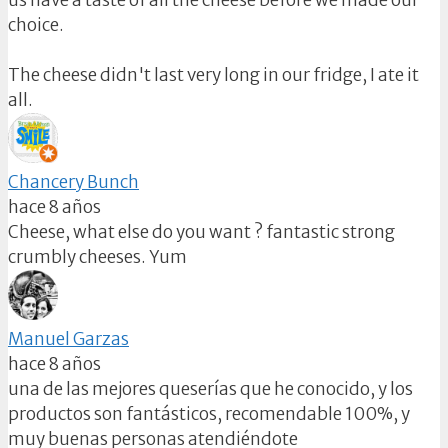
us have a taste of all the cheese before we made our
choice.
The cheese didn't last very long in our fridge, I ate it
all.
Chancery Bunch
hace 8 años
Cheese, what else do you want ? fantastic strong
crumbly cheeses. Yum
Manuel Garzas
hace 8 años
una de las mejores queserías que he conocido, y los
productos son fantásticos, recomendable 100%, y
muy buenas personas atendiéndote