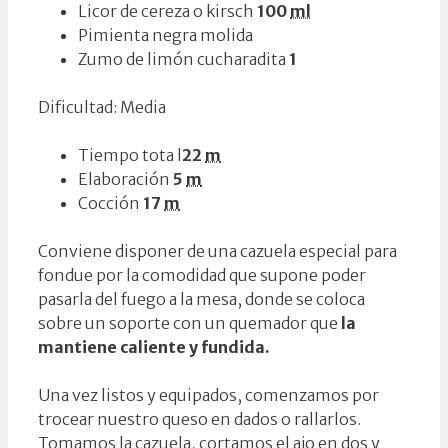
Licor de cereza o kirsch
100
ml
Pimienta negra molida
Zumo de limón cucharadita
1
Dificultad: Media
Tiempo tota l
22
m
Elaboración
5
m
Cocción
17
m
Conviene disponer de una cazuela especial para
fondue por la comodidad que supone poder
pasarla del fuego a la mesa, donde se coloca
sobre un soporte con un quemador que
la
mantiene caliente y fundida.
Una vez listos y equipados, comenzamos por
trocear nuestro queso en dados o rallarlos.
Tomamos la cazuela, cortamos el ajo en dos y