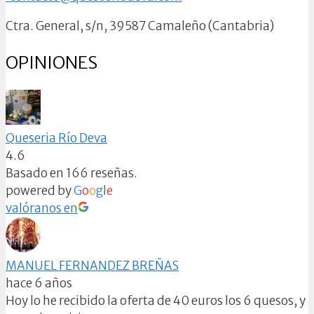
Ctra. General, s/n, 39587 Camaleño (Cantabria)
OPINIONES
Queseria Río Deva
4.6
Basado en 166 reseñas.
powered by
G
o
o
g
l
e
valóranos en
MANUEL FERNANDEZ BREÑAS
hace 6 años
Hoy lo he recibido la oferta de 40 euros los 6 quesos, y