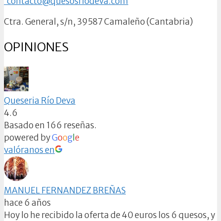
contacto@quesosriodeva.com
Ctra. General, s/n, 39587 Camaleño (Cantabria)
OPINIONES
Queseria Río Deva
4.6
Basado en 166 reseñas.
powered by
G
o
o
g
l
e
valóranos en
MANUEL FERNANDEZ BREÑAS
hace 6 años
Hoy lo he recibido la oferta de 40 euros los 6 quesos, y