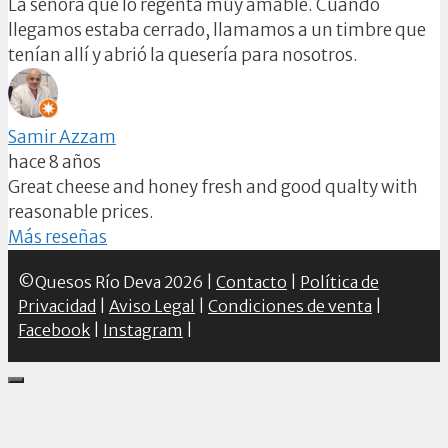
La señora que lo regenta muy amable. Cuando
llegamos estaba cerrado, llamamos a un timbre que
tenían allí y abrió la quesería para nosotros.
Samir Azzam
hace 8 años
Great cheese and honey fresh and good qualty with
reasonable prices.
Más reseñas
©Quesos Río Deva 2026 |
Contacto
|
Política de
Privacidad
|
Aviso Legal
|
Condiciones de venta
|
Facebook
|
Instagram
|
Close