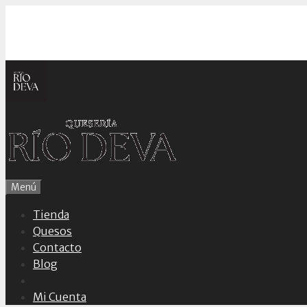
Saltar
al
contenido
Menú
Tienda
Quesos
Contacto
Blog
Mi Cuenta