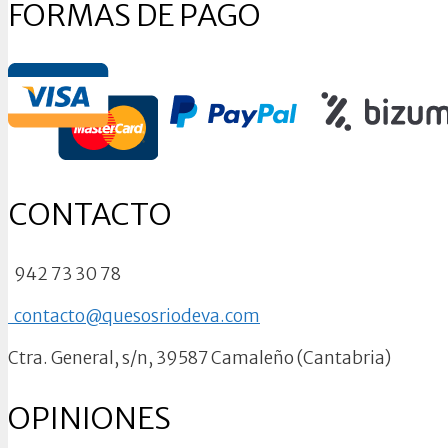
FORMAS DE PAGO
CONTACTO
942 73 30 78
contacto@quesosriodeva.com
Ctra. General, s/n, 39587 Camaleño (Cantabria)
OPINIONES