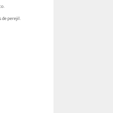
to.
 de perejil.