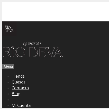
Saltar
al
contenido
Menú
Tienda
Quesos
Contacto
Blog
Mi Cuenta