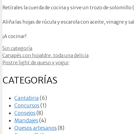
Retírales la cuerda de cocina y sirve un trozo de solomillo 
Aliña las hojas de rúcula y escarola con aceite, vinagre y s
¡A cocinar!
Categorías
Sin categoría
Canapés con hojaldre, toda una delicia
Postre light de queso y yogur
CATEGORÍAS
Cantabria
(6)
Concursos
(1)
Consejos
(8)
Maridajes
(4)
Quesos artesanos
(8)